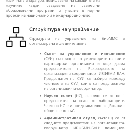
наличната апаратура; повишаване на капацитета на
научните кадри; създаване на съвместни
образователни програми, и участие в научни
проекти на национално и международно ниво.
Структура на управление
Структурата на управление на БиоММС e
организирана в следните звена:
Съвет за управление и изпълнение
(СУИ), състоящ се от директорите на трите
партньорски организации и още двама
представители на Ръководството на
организацията-координатор ИБФБМИ–БАН.
Председател на СУИ се избира измежду
членовете на СУИ, които са представители
на организацията-коорди­натор.
Научен съвет
(НС), състоящ се от по 1
представител на всяка от лабораторите.
Член на НС е и представителят за „Връзки с
общест­веността”.
Административен отдел
, състоящ се от
следните представители на организацията-
координатор ИБФБМИ–БАН: помощник-