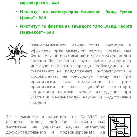
инженерство – БАН
Институт по молекулярна биология „Акад. Румен
Цанев“ – БАН
Институт по физика на твърдото тяло „Акад. Георги
Наджаков“ – БАН
Взаимодействието между трите института е
оформено чрез съвместни научни проекти към
Фонд „Научни изследвания“ и чрез международни
проекти. Ползо­твор­ната научна работа между тези
институти естествено поражда необходимостта от
създаването на предложената инфраструктура и
сформирането на консорциум между тези три
организации. Това обединение на трите
организации ги прави достойни партньори,
предлагащи върхови научни изследвания при
участия в международни научни и индустриални
проекти.
За създаването и развитието на БиоММС се
планират редица дейности, свързани със:
закупуване на уникална научна апаратура;
доокомплектоването и модернизирането на