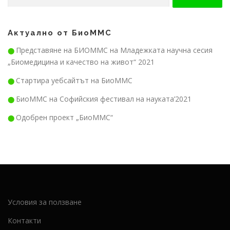
Актуално от БиоММС
Представяне на БИОММС на Младежката научна сесия
⬤
„Биомедицина и качество на живот“ 2021
Стартира уебсайтът на БиоММС
⬤
БиоММС на Софийския фестивал на науката’2021
⬤
Одобрен проект „БиоММС“
⬤
Условия за ползване
Контакти