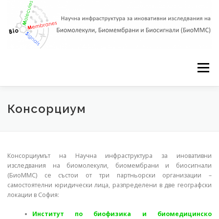
Skip to content
Menu
За БиоММС
Консорциум
Работен план
Консорциум
Библиотека
Новини
Контакти
Консорциумът на Научна инфраструктура за иновативни
изследвания на биомолекули, биомембрани и биосигнали
(БиоММС) се състои от три партньорски организации –
English
самостоятелни юридически лица, разпределени в две географски
локации в София:
Институт по биофизика и биомедицинско