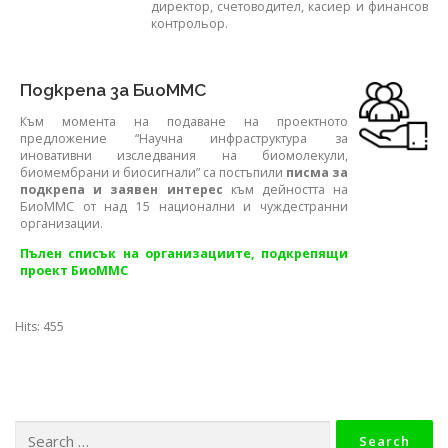
директор, счетоводител, касиер и финансов
контрольор.
Подкрепа за БиоММС
Към момента на подаване на проектното
предложение “Научна инфраструктура за
иновативни изследвания на биомолекули,
биомембрани и биосигнали” са постъпили
писма за
подкрепа и заявен интерес
към дейността на
БиоММС от над 15 национални и чуждестранни
органи­зации.
Пълен списък на организациите, подкрепящи
проект БиоММС
Hits: 455
Search for: